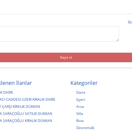
Gü
lenen İlanlar
Kategoriler
IK DAİRE
Daire
CI CADDESİ ÜZERİ KİRALIK DAİRE
İşyeri
İ ÇARŞI KİRALIK DÜKKAN
Arsa
A SARAÇOĞLU SATILIK DÜKKAN
Villa
A SARAÇOĞLU KİRALIK DÜKKAN
Bina
Devremülk