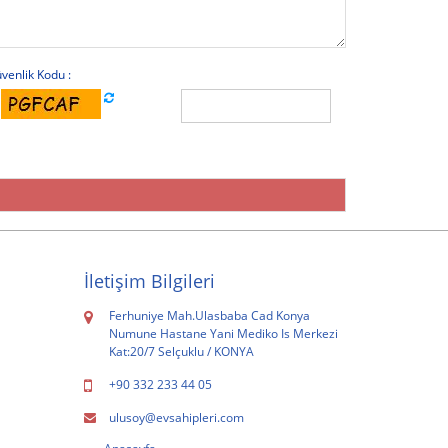
venlik Kodu
:
İletişim Bilgileri
Ferhuniye Mah.Ulasbaba Cad Konya
Numune Hastane Yani Mediko Is Merkezi
Kat:20/7 Selçuklu / KONYA
+90 332 233 44 05
ulusoy@evsahipleri.com