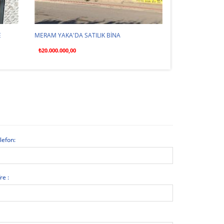
E
MERAM YAKA'DA SATILIK BİNA
SURİÇİ ÇARŞIDA
₺20.000.000,00
₺60.000,00
lefon:
re :