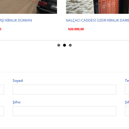
RŞI KİRALIK DÜKKAN
NALÇACI CADDESİ ÜZERİ KİRALIK DAİR
0
₺20.000,00
Soyad:
Te
Şifre:
Şif