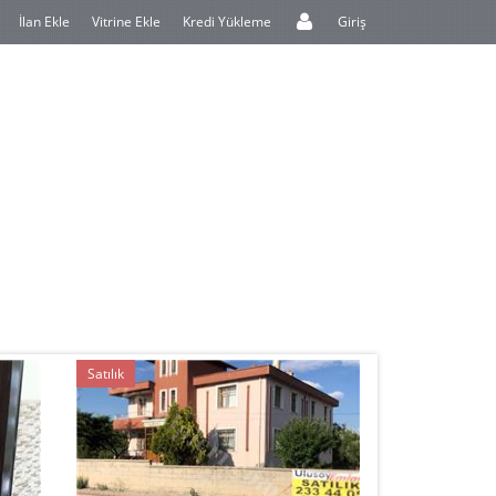
İlan Ekle
Vitrine Ekle
Kredi Yükleme
Giriş
Satılık
Kiralık