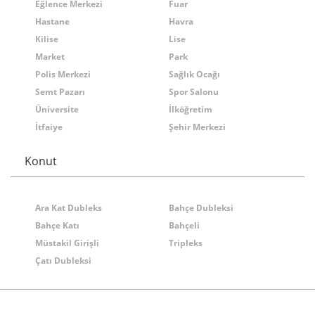
Eğlence Merkezi
Fuar
Hastane
Havra
Kilise
Lise
Market
Park
Polis Merkezi
Sağlık Ocağı
Semt Pazarı
Spor Salonu
Üniversite
İlköğretim
İtfaiye
Şehir Merkezi
Konut
Ara Kat Dubleks
Bahçe Dubleksi
Bahçe Katı
Bahçeli
Müstakil Girişli
Tripleks
Çatı Dubleksi