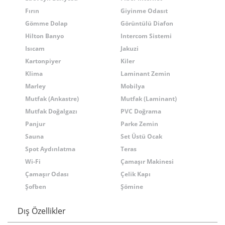
Fırın
Giyinme Odasıt
Gömme Dolap
Görüntülü Diafon
Hilton Banyo
Intercom Sistemi
Isıcam
Jakuzi
Kartonpiyer
Kiler
Klima
Laminant Zemin
Marley
Mobilya
Mutfak (Ankastre)
Mutfak (Laminant)
Mutfak Doğalgazı
PVC Doğrama
Panjur
Parke Zemin
Sauna
Set Üstü Ocak
Spot Aydınlatma
Teras
Wi-Fi
Çamaşır Makinesi
Çamaşır Odası
Çelik Kapı
Şofben
Şömine
Dış Özellikler