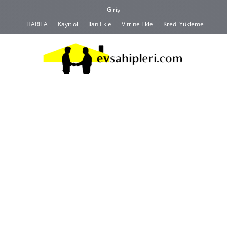
Giriş
HARİTA
Kayıt ol
İlan Ekle
Vitrine Ekle
Kredi Yükleme