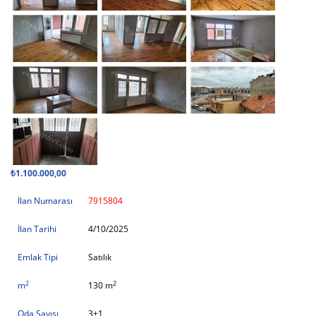
₺1.100.000,00
İlan Numarası
7915804
İlan Tarihi
4/10/2025
Emlak Tipi
Satılık
2
2
m
130 m
Oda Sayısı
3+1