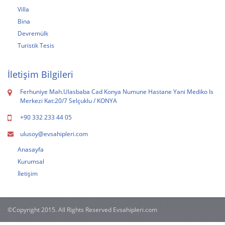
Villa
Bina
Devremülk
Turistik Tesis
İletişim Bilgileri
Ferhuniye Mah.Ulasbaba Cad Konya Numune Hastane Yani Mediko Is
Merkezi Kat:20/7 Selçuklu / KONYA
+90 332 233 44 05
ulusoy@evsahipleri.com
Anasayfa
Kurumsal
İletişim
©Copyright 2015. All Rights Reserved Evsahipleri.com