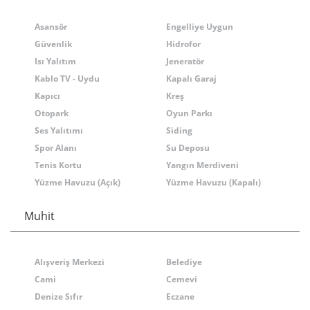
Asansör
Engelliye Uygun
Güvenlik
Hidrofor
Isı Yalıtım
Jeneratör
Kablo TV - Uydu
Kapalı Garaj
Kapıcı
Kreş
Otopark
Oyun Parkı
Ses Yalıtımı
Siding
Spor Alanı
Su Deposu
Tenis Kortu
Yangın Merdiveni
Yüzme Havuzu (Açık)
Yüzme Havuzu (Kapalı)
Muhit
Alışveriş Merkezi
Belediye
Cami
Cemevi
Denize Sıfır
Eczane