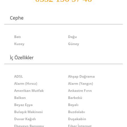
Cephe
Batı
Doğu
Kuzey
Güney
İç Özellikler
ADSL
Ahşap Doğrama
Alarm (Hırsız)
Alarm (Yangın)
Amerikan Mutfak
Ankastre Fırın
Balkon
Barbekü
Beyaz Eşya
Boyalı
Bulaşık Makinesi
Buzdolabı
Duvar Kağıdı
Duşakabin
Ebeveyn Banyosu
Fiber İnternet